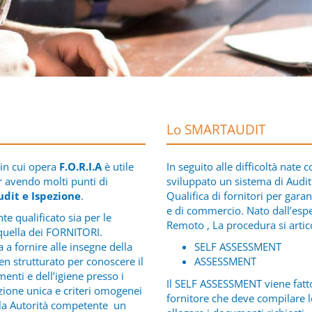
Lo SMARTAUDIT
in cui opera
F.O.R.I.A
è utile
In seguito alle difficoltà nate 
ur avendo molti punti di
sviluppato un sistema di Audit 
dit e Ispezione
.
Qualifica di fornitori per garan
e di commercio. Nato dall’esper
e qualificato sia per le
Remoto , La procedura si articol
quella dei FORNITORI.
ta a fornire alle insegne della
SELF ASSESSMENT
n strutturato per conoscere il
ASSESSMENT
imenti e dell’igiene presso i
Il SELF ASSESSMENT viene fatt
azione unica e criteri omogenei
fornitore che deve compilare l
alla Autorità competente un