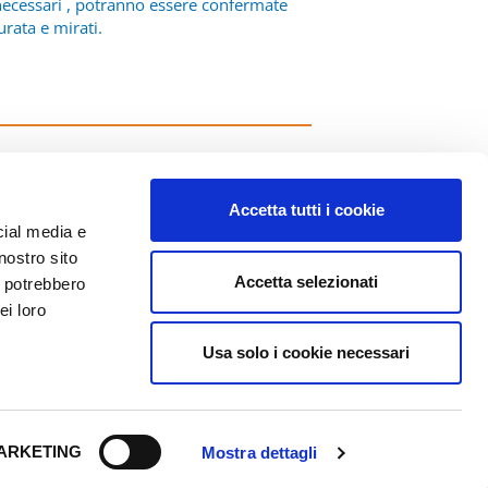
i necessari , potranno essere confermate
rata e mirati.
Accetta tutti i cookie
cial media e
nostro sito
Accetta selezionati
i potrebbero
ei loro
Usa solo i cookie necessari
Foria Srl
Privacy Policy
ia Ercole Mozzi n° 6
Cookies Policy
4127 Bergamo (BG)
:
+39 035.19903296
Credits
ARKETING
Mostra dettagli
ax:
+39 000.000000
cnica@foriasrl.com