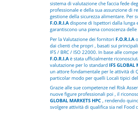
sistema di valutazione che faccia fede deg
professionale e della sua assunzione di re
gestione della sicurezza alimentare. Per s
F.O.R.I.A
dispone di Ispettori dalla lunga 
garantiscono una piena conoscenza delle 
Per la Valutazione dei fornitori
F.O.R.I.A
o
dai clienti che propri , basati sui principa
IFS / BRC / ISO 22000. In base alle compet
F.O.R.I.A
è stata ufficialmente riconosci
valutazione per lo standard
IFS GLOBAL
un attore fondamentale per le attività di Q
particolar modo per quelli Locali tipici del
Grazie alle sue competenze nel Risk Assem
nuove figure professionali poi , il riconos
GLOBAL MARKETS HPC
, rendendo quin
svolgere attività di qualifica sia nel Food