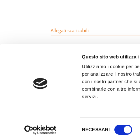
Allegati scaricabili
SORVEGLIANZA RETI VENDITA
Questo sito web utilizza i
Utilizziamo i cookie per pe
per analizzare il nostro tra
con i nostri partner che si
Copyright 2026 © Foria Srl | Partita Iva e Codice Fisca
combinarle con altre inform
servizi.
Selezione
NECESSARI
del