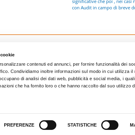
significative che poi , nei cas
con Audit in campo di breve du
 cookie
rsonalizzare contenuti ed annunci, per fornire funzionalità dei so
ffico. Condividiamo inoltre informazioni sul modo in cui utilizza il 
 occupano di analisi dei dati web, pubblicità e social media, i qual
le: 04421160161
azioni che ha fornito loro o che hanno raccolto dal suo utilizzo d
Sede legale:
V
2
Tel
PREFERENZE
STATISTICHE
M
F
E-mail:
te