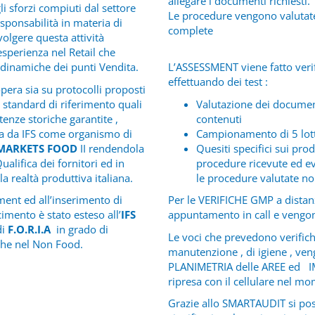
allegare i documenti richiesti.
li sforzi compiuti dal settore
Le procedure vengono valutate 
sponsabilità in materia di
complete
volgere questa attività
esperienza nel Retail che
dinamiche dei punti Vendita.
L’ASSESSMENT viene fatto veri
effettuando dei test :
pera sia su protocolli proposti
li standard di riferimento quali
Valutazione dei documen
enze storiche garantite ,
contenuti
uta da IFS come organismo di
Campionamento di 5 lotti
 MARKETS FOOD
II rendendola
Quesiti specifici sui pro
ualifica dei fornitori ed in
procedure ricevute ed e
la realtà produttiva italiana.
le procedure valutate no
ent ed all’inserimento di
Per le VERIFICHE GMP a distan
cimento è stato esteso all’
IFS
appuntamento in call e vengon
di
F.O.R.I.A
in grado di
Le voci che prevedono verific
 che nel Non Food.
manutenzione , di igiene , ve
PLANIMETRIA delle AREE ed IM
ripresa con il cellulare nel mo
Grazie allo SMARTAUDIT si pos