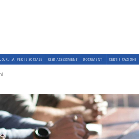
F.O.R.I.A. PER IL SOCIALE
RISK ASSESSMENT
DOCUMENTI
CERTIFICAZIONI
ni