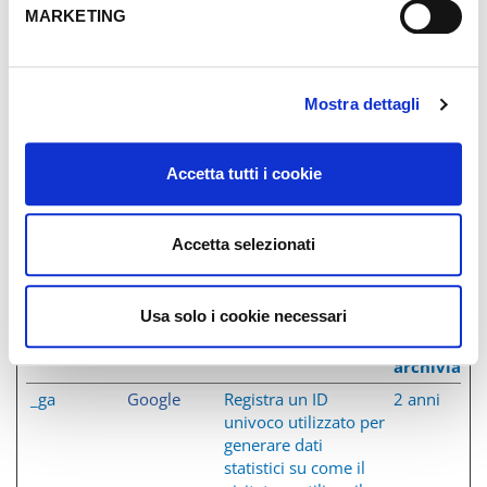
MARKETING
CookieCons
Cookiebot
Memorizza lo stato
1 anno
ent
del consenso ai
cookie dell'utente per
il dominio corrente
Mostra dettagli
Statistiche (2)
Accetta tutti i cookie
I cookie statistici aiutano i proprietari del sito web a capire
come i visitatori interagiscono con i siti raccogliendo e
Accetta selezionati
trasmettendo informazioni in forma anonima.
Durata
Usa solo i cookie necessari
massima
Nome
Fornitore
Scopo
di
archiviazi
_ga
Google
Registra un ID
2 anni
univoco utilizzato per
generare dati
statistici su come il