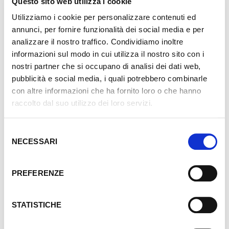
Questo sito web utilizza i cookie
contattati per quanto riguarda il tuo consenso.
Utilizziamo i cookie per personalizzare contenuti ed
Il tuo consenso si applica ai seguenti siti web:
annunci, per fornire funzionalità dei social media e per
www.foriasrl.com
analizzare il nostro traffico. Condividiamo inoltre
Il tuo stato attuale: Rifiuta.
informazioni sul modo in cui utilizza il nostro sito con i
Modifica consenso
nostri partner che si occupano di analisi dei dati web,
pubblicità e social media, i quali potrebbero combinarle
Dichiarazione Cookie aggiornata l'ultima volta il 03/07/2023
con altre informazioni che ha fornito loro o che hanno
da
Cookiebot
:
raccolto dal suo utilizzo dei loro servizi.
Necessari (1)
Selezione
I cookie necessari contribuiscono a rendere fruibile il sito
NECESSARI
web abilitandone funzionalità di base quali la navigazione
del
sulle pagine e l'accesso alle aree protette del sito. Il sito
consenso
web non è in grado di funzionare correttamente senza
PREFERENZE
questi cookie.
Durata
STATISTICHE
massima
Nome
Fornitore
Scopo
di
archiviazi