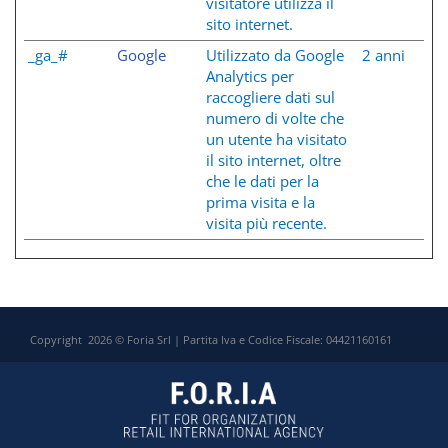
visitatore utilizza il
sito internet.
_ga_#
Google
Utilizzato da Google
2 anni
Analytics per
raccogliere dati sul
numero di volte che
un utente ha visitato
il sito internet, oltre
che le dati per la
prima visita e la
visita più recente.
Copyright 2026 © Foria Srl | Partita Iva e Codice Fiscale: 04421160161