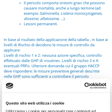
Il pericolo comporta sintomi gravi che possono
causare mortalità, anche a lungo termine (ad
esempio
Salmonella, Listeria monocytogenes,
diossine, aflatossine
, ...).
Lesioni permanenti.
In base al risultato della applicazione della tabella , in base ai
livelli di Rischio di decidono le misure di controllo da
applicare:
Livelli di rischio 1 e 2: nessuna azione specifica, controllo
effettuato dalle GHP di «routine». Livelli di rischio 3 e 4:
eventuali PRPo. Ulteriore domanda cui il gruppo HACCP
deve rispondere: le misure preventive generali descritte
nelle GHP sono sufficienti a controllare il pericolo
identificato?
Se SÍ: GHP
Se NO: PRPo
Livelli di rischio 5, 6 e 7: esaminare la determinazione dei
Questo sito web utilizza i cookie
CCP.
Utilizziamo i cookie per personalizzare contenuti ed