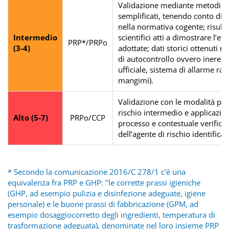
Validazione mediante metodi s
semplificati, tenendo conto di: r
nella normativa cogente; risultat
Intermedio
scientifici atti a dimostrare l’ef
PRP*/PRPo
(3-4)
adottate; dati storici ottenuti ne
di autocontrollo ovvero inerenti 
ufficiale, sistema di allarme ra
mangimi).
Validazione con le modalità previ
rischio intermedio e applicazion
Alto (5-7)
PRPo/CCP
processo e contestuale verific
dell’agente di rischio identificat
* Secondo la comunicazione 2016/C 278/1 c'è una
equivalenza fra PRP e GHP: "le corrette prassi igieniche
(GHP, ad esempio pulizia e disinfezione adeguate, igiene
personale) e le buone prassi di fabbricazione (GPM, ad
esempio dosaggiocorretto degli ingredienti, temperatura di
trasformazione adeguata), denominate nel loro insieme PRP