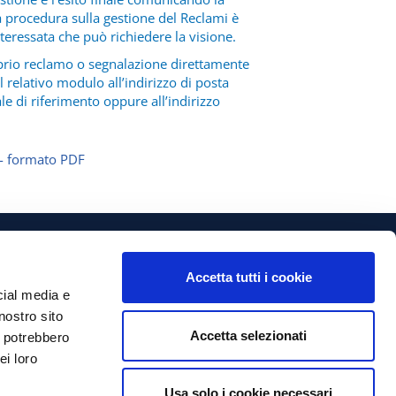
a procedura sulla gestione del Reclami è
nteressata che può richiedere la visione.
oprio reclamo o segnalazione direttamente
 relativo modulo all’indirizzo di posta
ale di riferimento oppure all’indirizzo
 - formato PDF
Accetta tutti i cookie
Foria Srl
cial media e
Privacy Policy
nostro sito
ia Ercole Mozzi n° 6
Cookies Policy
4127 Bergamo (BG)
Accetta selezionati
i potrebbero
ei loro
:
+39 035.19903296
Credits
ax:
+39 000.000000
cnica@foriasrl.com
Usa solo i cookie necessari