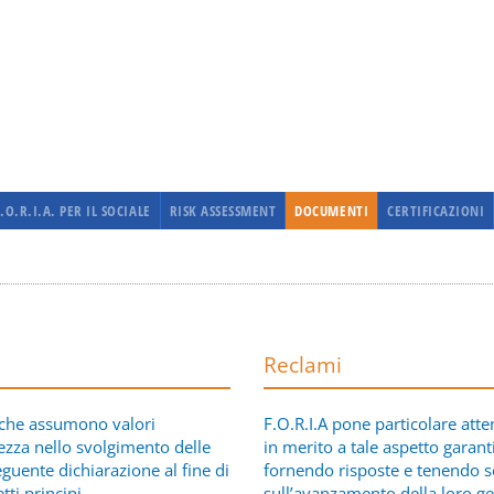
F.O.R.I.A. PER IL SOCIALE
RISK ASSESSMENT
DOCUMENTI
CERTIFICAZIONI
Reclami
 che assumono valori
F.O.R.I.A pone particolare atte
tezza nello svolgimento delle
in merito a tale aspetto garan
eguente dichiarazione al fine di
fornendo risposte e tenendo s
ti principi.
sull’avanzamento della loro ge