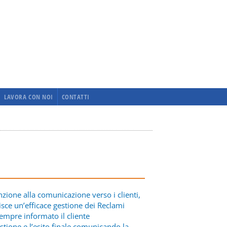
LAVORA CON NOI
CONTATTI
nzione alla comunicazione verso i clienti,
tisce un’efficace gestione dei Reclami
empre informato il cliente
stione e l’esito finale comunicando la