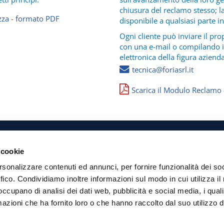
chiusura del reclamo stesso; l
ezza - formato PDF
disponibile a qualsiasi parte i
Ogni cliente può inviare il pr
con una e-mail o compilando il
elettronica della figura aziend
tecnica@foriasrl.it
Scarica il Modulo Reclamo
le: 04421160161
 cookie
rsonalizzare contenuti ed annunci, per fornire funzionalità dei so
ffico. Condividiamo inoltre informazioni sul modo in cui utilizza il 
Sede legale:
V
2
 occupano di analisi dei dati web, pubblicità e social media, i qual
azioni che ha fornito loro o che hanno raccolto dal suo utilizzo d
Tel
F
E-mail:
te