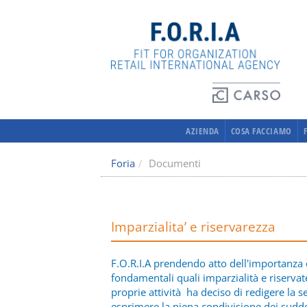
AZIENDA
COSA FACCIAMO
Foria
Documenti
Imparzialita’ e riservarezza
F.O.R.I.A prendendo atto dell'importanza
fondamentali quali imparzialità e riserva
proprie attività ha deciso di redigere la s
esprimere la piena condivisione dei suddet