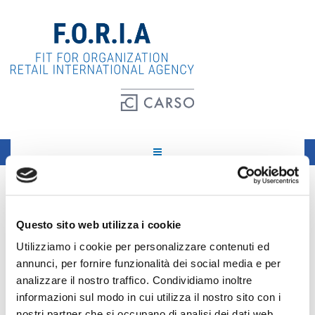
Imparzialita’ e riservarezza
Questo sito web utilizza i cookie
F.O.R.I.A prendendo atto dell'importanza che assumono
Utilizziamo i cookie per personalizzare contenuti ed
valori fondamentali quali imparzialità e riservatezza nello
annunci, per fornire funzionalità dei social media e per
svolgimento delle proprie attività ha deciso di redigere la
analizzare il nostro traffico. Condividiamo inoltre
seguente dichiarazione al fine di esprimere la piena
informazioni sul modo in cui utilizza il nostro sito con i
condivisione dei suddetti principi.
nostri partner che si occupano di analisi dei dati web,