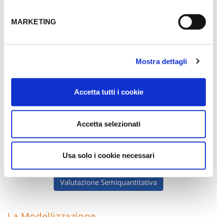
quali sono i prodotti pericolosi sia del mercato tradizionale
che online ai consumatori, agli organi di vigilanza del
MARKETING
mercato e agli operatori economici. Quest’ultimi, come
riportato nel Regolamento generale sulla sicurezza dei
prodotti (GPSR), hanno l’obbligo di adottare
immediatamente misure correttive ed informare le autorità
Mostra dettagli
di vigilanza del mercato e i consumatori.
La Valutazione del Rischio, anche se in un contesto legale
Accetta tutti i cookie
molto differente e variegato rispetto il settore alimentare,
rappresenta uno strumento indispensabile per la corretta
presa di decisione nel settore NON FOOD per definire i
Accetta selezionati
prodotti pericolosi sui quali concentrare le operazioni di
controllo in modo da tutelare il consumatore e gli operatori
economici.
Usa solo i cookie necessari
Valutazione Semiquantitativa
La Modellizzazione