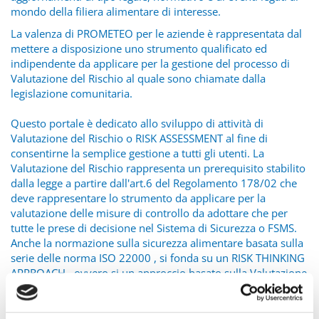
mondo della filiera alimentare di interesse.
La valenza di PROMETEO per le aziende è rappresentata dal
mettere a disposizione uno strumento qualificato ed
indipendente da applicare per la gestione del processo di
Valutazione del Rischio al quale sono chiamate dalla
legislazione comunitaria.
Questo portale è dedicato allo sviluppo di attività di
Valutazione del Rischio o RISK ASSESSMENT al fine di
consentirne la semplice gestione a tutti gli utenti. La
Valutazione del Rischio rappresenta un prerequisito stabilito
dalla legge a partire dall'art.6 del Regolamento 178/02 che
deve rappresentare lo strumento da applicare per la
valutazione delle misure di controllo da adottare che per
tutte le prese di decisione nel Sistema di Sicurezza o FSMS.
Anche la normazione sulla sicurezza alimentare basata sulla
serie delle norma ISO 22000 , si fonda su un RISK THINKING
APPROACH , ovvero si un approccio basato sulla Valutazione
del Rischio. Nei processi di maggior complessità e
dimenzione la Valutazione del Rischio rappresenta lo
strumento per indirizzare correttamente le risorse e le